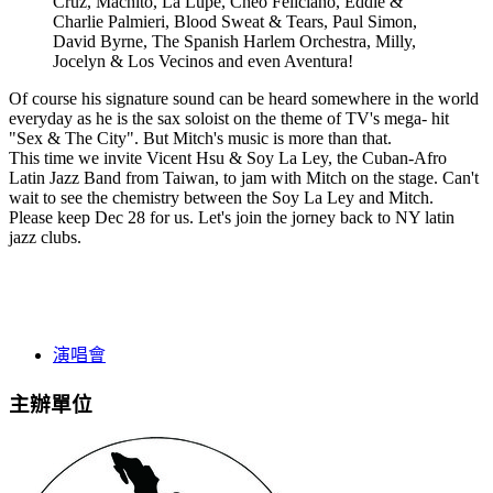
Cruz, Machito, La Lupe, Cheo Feliciano, Eddie &
Charlie Palmieri, Blood Sweat & Tears, Paul Simon,
David Byrne, The Spanish Harlem Orchestra, Milly,
Jocelyn & Los Vecinos and even Aventura!
Of course his signature sound can be heard somewhere in the world
everyday as he is the sax soloist on the theme of TV's mega- hit
"Sex & The City". But Mitch's music is more than that.
This time we invite Vicent Hsu & Soy La Ley, the Cuban-Afro
Latin Jazz Band from Taiwan, to jam with Mitch on the stage. Can't
wait to see the chemistry between the Soy La Ley and Mitch.
Please keep Dec 28 for us. Let's join the jorney back to NY latin
jazz clubs.
演唱會
主辦單位