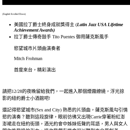
(English Scrolled Down)
美國拉丁爵士終身成就獎得主 (
Latin Jazz USA Lifetime
Achievement Awards)
拉丁爵士傳奇鼓手 Tito Puentes 御用薩克斯風手
慾望城市片頭曲演奏者
Mitch Frohman
首度來台，精彩演出
請把12/28的夜晚留給我們，一起進入那個煙霧繚繞，浮光掠
影的紐約爵士小酒館吧!
還記得慾望城市(Sex and City) 熟悉的片頭曲，薩克斯風勾引情
慾的演奏？聽到這段旋律，眼前彷彿又出現Carrie穿著粉紅澎
澎裙走在紐約街頭，酒光約會中姊妹低聲的耳語，男人與女人